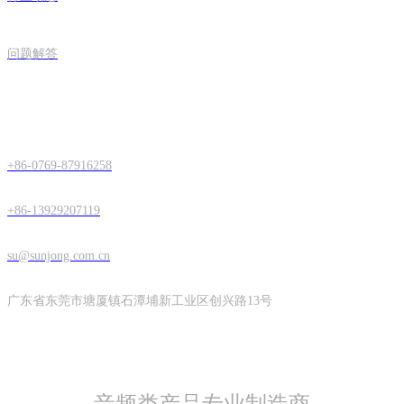
问题解答
联系正阳
+86-0769-87916258
+86-13929207119
su@sunjong.com.cn
广东省东莞市塘厦镇石潭埔新工业区创兴路13号
关注分享
- 音频类产品专业制造商 -