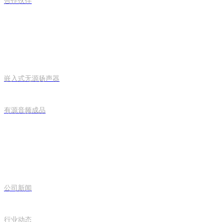
合作伙伴
产品中心
嵌入式无源扬声器
有源音频成品
完美(中国)
公司新闻
行业动态