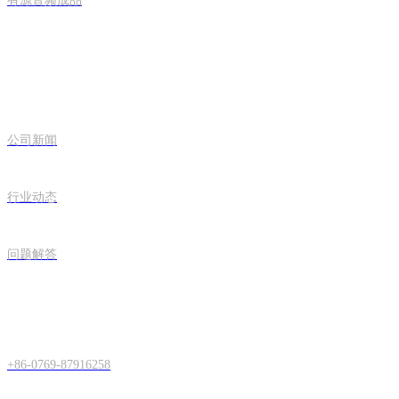
有源音频成品
完美(中国)
公司新闻
行业动态
问题解答
联系正阳
+86-0769-87916258