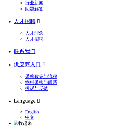
行业新闻
问题解答
人才招聘

人才理念
人才招聘
联系我们
供应商入口

采购政策与流程
物料采购与联系
投诉与反馈
Language

English
中文