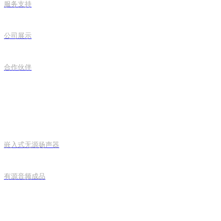
服务支持
公司展示
合作伙伴
产品中心
嵌入式无源扬声器
有源音频成品
完美(中国)